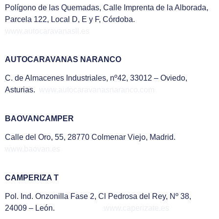
Polígono de las Quemadas, Calle Imprenta de la Alborada,
Parcela 122, Local D, E y F, Córdoba.
www.autocaravanasll.es
AUTOCARAVANAS NARANCO
C. de Almacenes Industriales, nº42, 33012 – Oviedo,
Asturias.
www.autocaravanasnaranco.com
BAOVANCAMPER
Calle del Oro, 55, 28770 Colmenar Viejo, Madrid.
www.baovan.es
CAMPERIZA T
Pol. Ind. Onzonilla Fase 2, Cl Pedrosa del Rey, Nº 38,
24009 – León.
www.caperizate.es